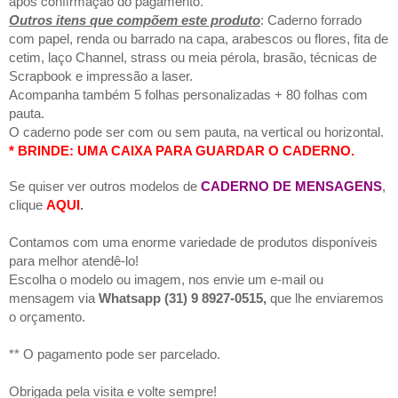
confirmação
pagamento.
após
do
Outros itens que compõem este produto
: Caderno forrado
com papel, renda ou barrado na capa, arabescos ou flores, fita de
cetim, laço Channel, strass ou meia pérola, brasão, técnicas de
Scrapbook e impressão a laser.
Acompanha também 5 folhas personalizadas + 80 folhas com
pauta.
O caderno pode ser com ou sem pauta, na vertical ou horizontal.
* BRINDE: UMA CAIXA PARA GUARDAR O CADERNO.
Se quiser ver outros modelos de
CADERNO DE MENSAGENS
,
clique
AQUI
.
Contamos com uma enorme variedade de produtos disponíveis
para melhor atendê-lo!
Escolha o modelo ou imagem, nos envie um e-mail ou
mensagem via
Whatsapp (31) 9 8927-0515,
que lhe enviaremos
o orçamento.
** O pagamento pode ser parcelado.
Obrigada pela visita e volte sempre!