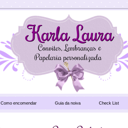
Como encomendar
Guia da noiva
Check List