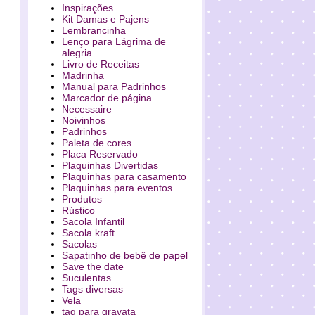
Inspirações
Kit Damas e Pajens
Lembrancinha
Lenço para Lágrima de
alegria
Livro de Receitas
Madrinha
Manual para Padrinhos
Marcador de página
Necessaire
Noivinhos
Padrinhos
Paleta de cores
Placa Reservado
Plaquinhas Divertidas
Plaquinhas para casamento
Plaquinhas para eventos
Produtos
Rústico
Sacola Infantil
Sacola kraft
Sacolas
Sapatinho de bebê de papel
Save the date
Suculentas
Tags diversas
Vela
tag para gravata