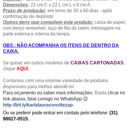
Dimensões
:
22 cm C x 22 L cm L x 8 cm A
Prazo de produção
:
em torno de 30 a 60 dias - após
confirmação do depósito
Outros itens que compõem este produto:
caixa de papel,
com berço removível, laço de fita de cetim, mensagem na
parte externa e interna da tampa.
OBS.: NÃO ACOMPANHA OS ITENS DE DENTRO DA
CAIXA.
Se quiser ver outros modelos de
CAIXAS CARTONADAS
,
clique
AQUI
.
Contamos com uma enorme variedade de produtos
disponíveis para melhor atendê-lo!
Para orçamento
ou saber mais informações.
Basta
clicar no
link abaixo, falar comigo no WhatsApp 😉
http://bit.ly/karlalauraconvitezap
.
Ou se preferir pode entrar em contato pelo telefone:
(31)
98927-0515.