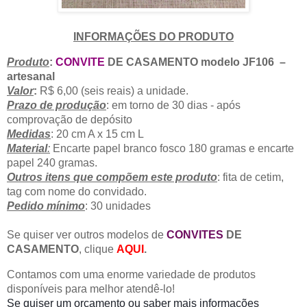
INFORMAÇÕES DO PRODUTO
Produto
:
CONVITE
DE CASAMENTO modelo JF106
–
artesanal
Valor
:
R$ 6,00 (seis reais) a unidade.
Prazo de produção
: em torno de 30 dias - após
comprovação de depósito
Medidas
: 20 cm A x 15 cm L
Material
:
Encarte papel branco fosco 180 gramas e encarte
papel 240 gramas.
Outros itens que compõem este produto
: fita de cetim,
tag com nome do convidado.
Pedido mínimo
: 30 unidades
Se quiser ver outros modelos de
CONVITES
DE
CASAMENTO
, clique
AQUI
.
Contamos com uma enorme variedade de produtos
disponíveis para melhor atendê-lo!
Se quiser um orçamento ou saber mais informações