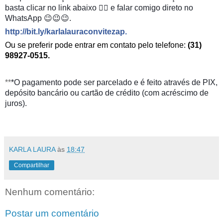
basta
clicar no link abaixo 👇🏻 e falar comigo direto no
WhatsApp 😉😉😉.
http://bit.ly/karlalauraconvitezap
.
Ou se preferir pode entrar em contato pelo telefone:
(31)
98927-0515.
**
*O pagamento pode ser parcelado e é feito através de PIX,
depósito bancário ou cartão de crédito (com acréscimo de
juros).
KARLA LAURA
às
18:47
Compartilhar
Nenhum comentário:
Postar um comentário