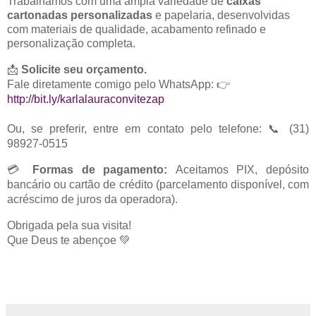
Trabalhamos com uma ampla variedade de
caixas
cartonadas personalizadas
e papelaria, desenvolvidas
com materiais de qualidade, acabam
ento refinado e
personalização completa.
📩
Solicite seu orçamento.
Fale
diretamente comigo pelo WhatsApp: 👉
http://bit.ly/karlalauraconvitezap
Ou, se preferir, entre em contato pelo telefone: 📞 (31)
98927-0515
💳
Formas de pagamento:
Aceitamos PIX, depósito
bancário ou cartão de crédito (parcelamento disponível, com
acréscimo de juros da operadora).
Obrigada pela sua visita!
Que Deus te abençoe 💚