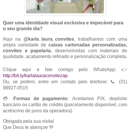
Quer uma identidade visual exclusiva e impecável para
o seu grande dia?
Aqui na
@karla_laura_convites
, t
rabalhamos com uma
ampla variedade de
caixas cartonadas personalizadas,
convites
e papelaria
, desenvolvidas com materiais de
qualidade, acabam
ento refinado e personalização completa.
Clique aqui e fale comigo pelo WhatsApp: 👉
http://bit.ly/karlalauraconvitezap
Ou, se preferir, entre em contato pelo telefone: 📞 (31)
98927-0515
💳
Formas de pagamento:
Aceitamos PIX, depósito
bancário ou cartão de crédito (parcelamento disponível, com
acréscimo de juros da operadora).
Obrigada pela sua visita!
Que Deus te abençoe 💚