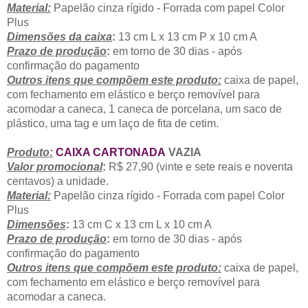
Material:
Papelão cinza rígido - Forrada com papel Color
Plus
Dimensões da caixa
:
13 cm L x 13 cm P x 10 cm A
Prazo de produção
:
em torno de 30 dias - após
confirmação do pagamento
Outros itens que compõem este produto:
caixa de papel,
com fechamento em elástico e berço removível para
acomodar a caneca, 1 caneca de porcelana, um saco de
plástico, uma tag e um laço de fita de cetim.
Produto:
CAIXA CARTONADA
VAZIA
Valor promocional
:
R$ 27,90 (vinte e sete reais e noventa
centavos) a unidade.
Material:
Papelão cinza rígido - Forrada com papel Color
Plus
Dimensões
:
13 cm C x 13 cm L x 10 cm A
Prazo de produção
:
em torno de 30 dias - após
confirmação do pagamento
Outros itens que compõem este produto:
caixa de papel,
com fechamento em elástico e berço removível para
acomodar a caneca.