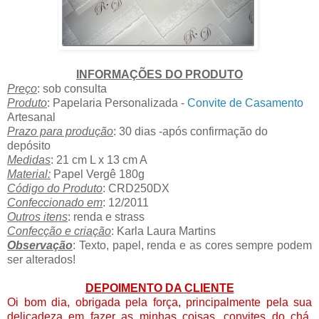
INFORMAÇÕES DO PRODUTO
Preço
: sob consulta
Produto
: Papelaria Personalizada -
Convite de Casamento
Artesanal
Prazo para produção
: 30 dias -após confirmação do
depósito
Medidas
: 21 cm L x 13 cm A
Material:
Papel Vergê 180g
Código do Produto
: CRD250DX
Confeccionado em
: 12/2011
Outros itens
: renda e strass
Confecção e criação
: Karla Laura Martins
Observação
: Texto, papel, renda e as cores sempre podem
ser alterados!
DEPOIMENTO DA CLIENTE
Oi bom dia, obrigada pela força, principalmente pela sua
delicadeza em fazer as minhas coisas, convites do chá,