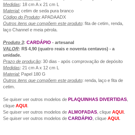
Medidas
: 18 cm A x 21 cm L
Material:
cetim de seda pura branco
Código do Produto
: APADAADX
Outros itens que compõem este produto
: fita de cetim, renda,
laço Channel e meia pérola.
Produto 3
:
CARDÁPIO
- artesanal
VALOR
: R$ 4,90 (quatro reais e noventa centavos) - a
unidade.
Prazo de produção
: 30 dias - após comprovação de depósito
Medidas
: 21 cm A x 12 cm L
Material:
Papel 180 G
Outros itens que compõem este produto
: renda, laço e fita de
cetim.
Se quiser ver outros modelos de
PLAQUINHAS DIVERTIDAS
,
clique
AQUI
.
Se quiser ver outros modelos de
ALMOFADAS
, clique
AQUI
.
Se quiser ver outros modelos de
CARDÁPIO
, clique
AQUI
.