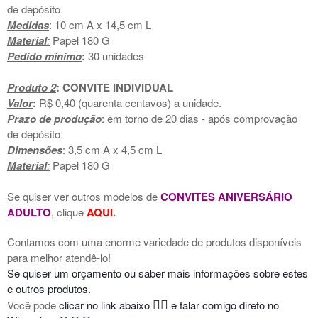
de depósito
Medidas
: 10 cm A x 14,5 cm L
Material
:
Papel 180 G
Pedido mínimo
:
30 unidades
Produto 2
: CONVITE INDIVIDUAL
Valor
:
R$ 0,40 (quarenta centavos)
a unidade.
Prazo de produção
: em torno de 20 dias - após comprovação
de depósito
Dimensões
: 3,5 cm A x 4,5 cm L
Material
:
Papel 180 G
Se quiser ver outros modelos de
CONVITES ANIVERSÁRIO
ADULTO
, clique
AQUI
.
Contamos com uma enorme variedade de produtos disponíveis
para melhor atendê-lo!
Se quiser um orçamento ou saber mais informações sobre estes
e outros produtos.
👇🏻
Você pode
clicar no link abaixo
e falar comigo direto no