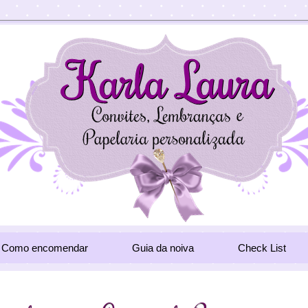
Como encomendar
Guia da noiva
Check List