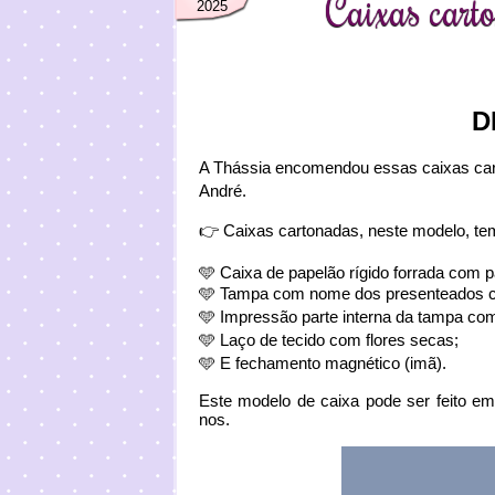
Caixas cart
2025
D
A Thássia encomendou essas caixas cart
André.
👉 Caixas cartonadas, neste modelo, te
🩵
Caixa de papelão rígido forrada com 
🩵 Tampa com nome dos presenteados com 
🩵 Impressão parte interna da tampa c
🩵 Laço de tecido com flores secas;
🩵 E fechamento magnético (imã).
Este modelo de caixa pode ser feito em
nos.