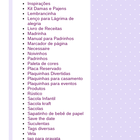
Inspirações
Kit Damas e Pajens
Lembrancinha
Lenço para Lágrima de
alegria
Livro de Receitas
Madrinha
Manual para Padrinhos
Marcador de página
Necessaire
Noivinhos
Padrinhos
Paleta de cores
Placa Reservado
Plaquinhas Divertidas
Plaquinhas para casamento
Plaquinhas para eventos
Produtos
Rústico
Sacola Infantil
Sacola kraft
Sacolas
Sapatinho de bebê de papel
Save the date
Suculentas
Tags diversas
Vela
tag para gravata