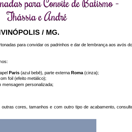
onadas para Convite de Batismo -
Thássia e André
IVINÓPOLIS / MG.
onadas para convidar os padrinhos e dar de lembrança aos avós d
mos:
papel
Paris
(azul bebê), parte externa
Roma
(cinza);
foil (efeito metálico);
om mensagem personalizada;
 outras cores, tamanhos e com outro tipo de acabamento, consult