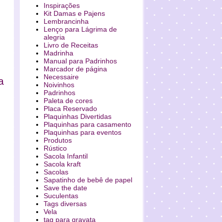
Inspirações
Kit Damas e Pajens
Lembrancinha
Lenço para Lágrima de
alegria
Livro de Receitas
Madrinha
Manual para Padrinhos
Marcador de página
Necessaire
a
Noivinhos
Padrinhos
Paleta de cores
Placa Reservado
Plaquinhas Divertidas
Plaquinhas para casamento
Plaquinhas para eventos
Produtos
Rústico
Sacola Infantil
Sacola kraft
Sacolas
Sapatinho de bebê de papel
Save the date
Suculentas
Tags diversas
Vela
tag para gravata